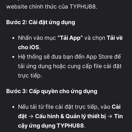
website chính thức của TYPHU88.
Bước 2: Cài đặt ứng dụng
Nhấn vào mục
“Tải App”
và chọn
Tải về
cho iOS
.
Hệ thống sẽ đưa bạn đến App Store để
tải ứng dụng hoặc cung cấp file cài đặt
trực tiếp.
Bước 3: Cấp quyền cho ứng dụng
Nếu tải từ file cài đặt trực tiếp, vào
Cài
đặt
→
Cấu hình & Quản lý thiết bị
→
Tin
cậy ứng dụng TYPHU88
.