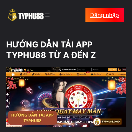
ข้าม
Đăng nhập
ไป
ยัง
เนื้อหา
HƯỚNG DẪN TẢI APP
TYPHU88 TỪ A ĐẾN Z