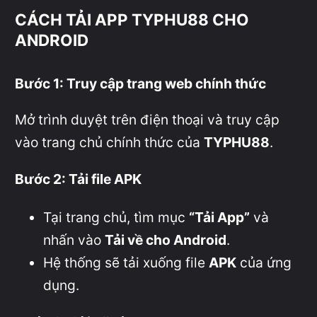
CÁCH TẢI APP TYPHU88 CHO
ANDROID
Bước 1: Truy cập trang web chính thức
Mở trình duyệt trên điện thoại và truy cập
vào trang chủ chính thức của
TYPHU88
.
Bước 2: Tải file APK
Tại trang chủ, tìm mục
“Tải App”
và
nhấn vào
Tải về cho Android
.
Hệ thống sẽ tải xuống file
APK
của ứng
dụng.