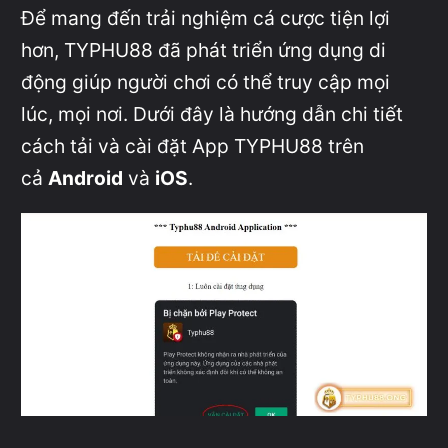
Để mang đến trải nghiệm cá cược tiện lợi
hơn, TYPHU88 đã phát triển ứng dụng di
động giúp người chơi có thể truy cập mọi
lúc, mọi nơi. Dưới đây là hướng dẫn chi tiết
cách tải và cài đặt App TYPHU88 trên
cả
Android
và
iOS
.