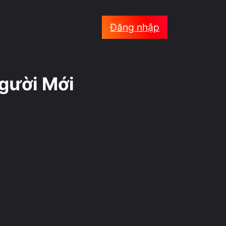
Đăng nhập
gười Mới