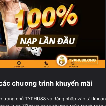
các chương trình khuyến mãi
ào trang chủ TYPHU88 và đăng nhập vào tài khoản