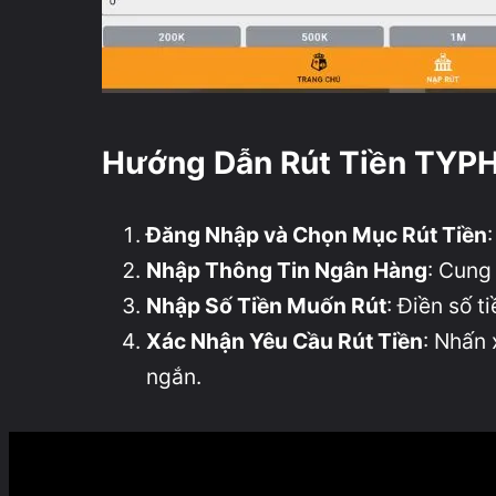
Hướng Dẫn Rút Tiền TYP
Đăng Nhập và Chọn Mục Rút Tiền
Nhập Thông Tin Ngân Hàng
: Cung
Nhập Số Tiền Muốn Rút
: Điền số t
Xác Nhận Yêu Cầu Rút Tiền
: Nhấn 
ngắn.