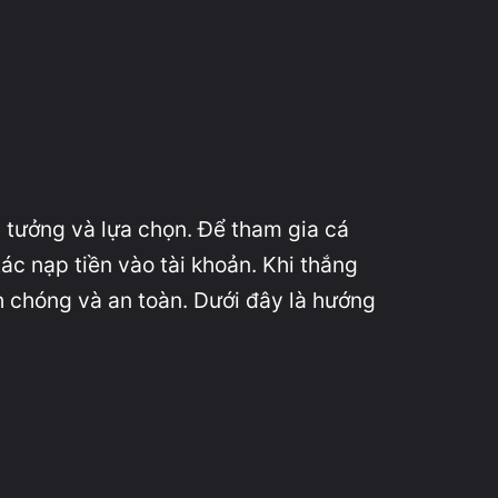
 tưởng và lựa chọn. Để tham gia cá
ác nạp tiền vào tài khoản. Khi thắng
h chóng và an toàn. Dưới đây là hướng