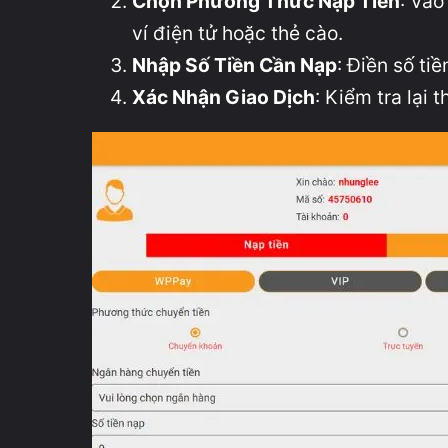
Chọn Phương Thức Nạp Tiền
: Và
ví điện tử hoặc thẻ cào.
Nhập Số Tiền Cần Nạp
: Điền số t
Xác Nhận Giao Dịch
: Kiểm tra lại 