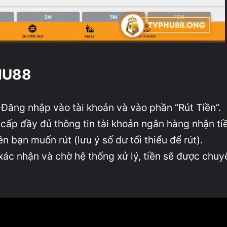
HU88
: Đăng nhập vào tài khoản và vào phần “Rút Tiền”.
 cấp đầy đủ thông tin tài khoản ngân hàng nhận ti
iền bạn muốn rút (lưu ý số dư tối thiểu để rút).
xác nhận và chờ hệ thống xử lý, tiền sẽ được chuy