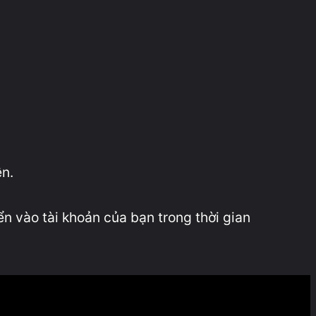
ền.
ển vào tài khoản của bạn trong thời gian