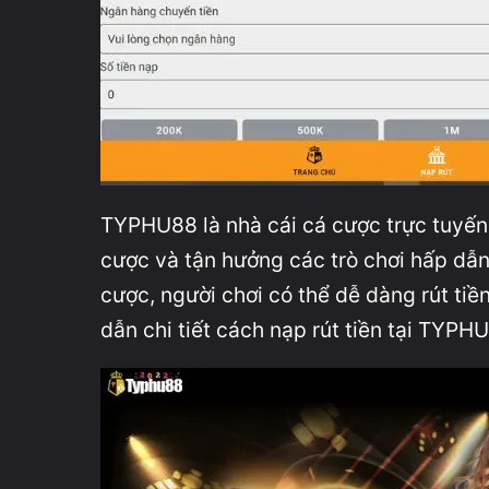
TYPHU88 là nhà cái cá cược trực tuyến
cược và tận hưởng các trò chơi hấp dẫn
cược, người chơi có thể dễ dàng rút ti
dẫn chi tiết cách nạp rút tiền tại TYP